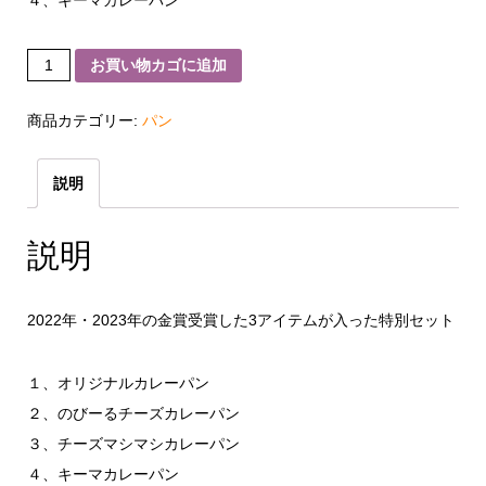
４、キーマカレーパン
カ
お買い物カゴに追加
レ
ー
パ
ン
商品カテゴリー:
パン
グ
ラ
ン
プ
説明
リ
入
り
4
説明
個
セ
ッ
ト
個
2022年・2023年の金賞受賞した3アイテムが入った特別セット
１、オリジナルカレーパン
２、のびーるチーズカレーパン
３、チーズマシマシカレーパン
４、キーマカレーパン